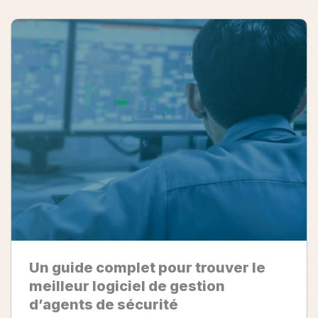
de
sécurité
mondiales
sur
une
seule
plate-
forme
Un guide complet pour trouver le
meilleur logiciel de gestion
d’agents de sécurité