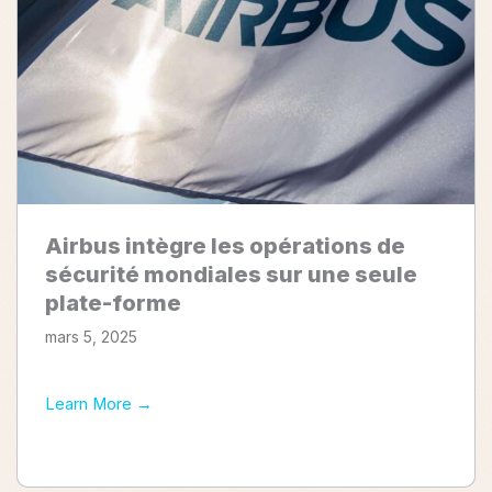
Airbus intègre les opérations de
sécurité mondiales sur une seule
plate-forme
mars 5, 2025
Airbus
Learn More →
intègre
les
opérations