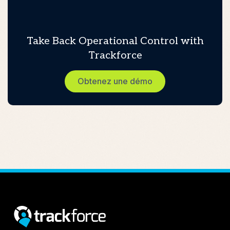
sécurité
Take Back Operational Control with
Trackforce
Obtenez une démo